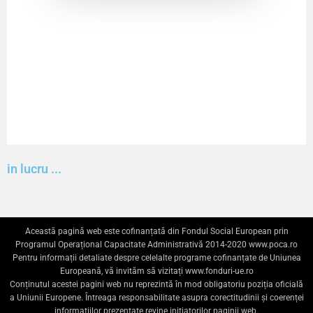
in lucru ...
Această pagină web este cofinanțată din Fondul Social European prin
Programul Operațional Capacitate Administrativă 2014-2020
www.poca.ro
Pentru informații detaliate despre celelalte programe cofinanțate de Uniunea
Europeană, vă invităm să vizitați
www.fonduri-ue.ro
Conținutul acestei pagini web nu reprezintă în mod obligatoriu poziția oficială
a Uniunii Europene. Întreaga responsabilitate asupra corectitudinii și coerenței
informațiilor prezentate revine inițiatorilor paginii web.